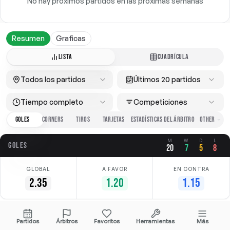
No hay próximos partidos en las próximas semanas
Resumen
Graficas
LISTA
CUADRÍCULA
Todos los partidos
Últimos 20 partidos
Tiempo completo
Competiciones
GOLES
CORNERS
TIROS
TARJETAS
ESTADÍSTICAS DEL ÁRBITRO
M
W
D
L
GOLES
20
7
5
8
GLOBAL
A FAVOR
EN CONTRA
2.35
1.20
1.15
Fecha
Casa
Fuera
Competición
Partidos
Árbitros
Favoritos
Herramientas
Más