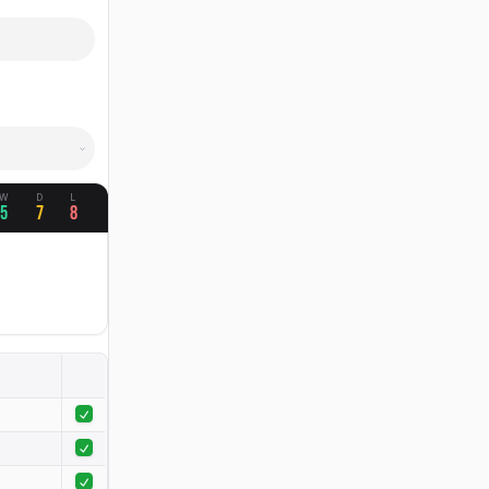
W
D
L
5
7
8