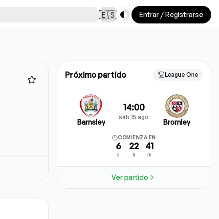
Toggle theme
🇪🇸
Entrar / Registrarse
Próximo partido
League One
14:00
sáb 15 ago
Barnsley
Bromley
COMIENZA EN
6
22
41
d
h
m
Ver partido