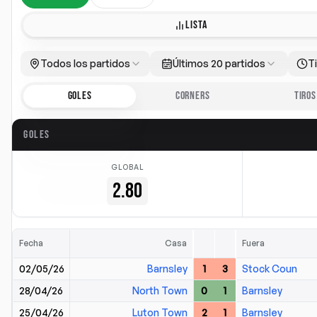
LISTA
Todos los partidos
Últimos 20 partidos
T
GOLES
CORNERS
TIROS
GOLES
GLOBAL
2.80
Fecha
Casa
Fuera
02/05/26
Barnsley
1
3
Stock Coun
28/04/26
North Town
0
1
Barnsley
25/04/26
Luton Town
2
1
Barnsley