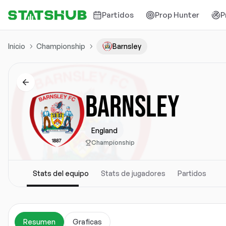
Partidos
Prop Hunter
P
Inicio
Championship
Barnsley
BARNSLEY
England
Championship
Stats del equipo
Stats de jugadores
Partidos
Resumen
Graficas