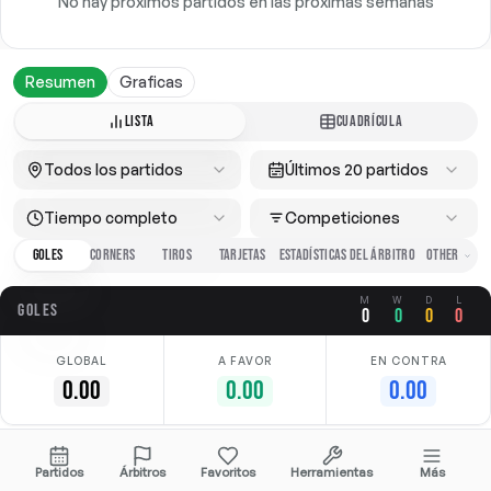
No hay próximos partidos en las próximas semanas
Resumen
Graficas
LISTA
CUADRÍCULA
Todos los partidos
Últimos 20 partidos
Tiempo completo
Competiciones
GOLES
CORNERS
TIROS
TARJETAS
ESTADÍSTICAS DEL ÁRBITRO
M
W
D
L
GOLES
0
0
0
0
GLOBAL
A FAVOR
EN CONTRA
0.00
0.00
0.00
No hay datos disponibles
Partidos
Árbitros
Favoritos
Herramientas
Más