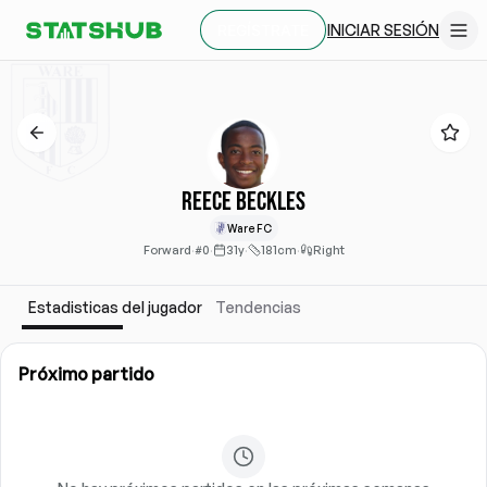
INICIAR SESIÓN
REGÍSTRATE
Reece Beckles
Ware FC
Forward
·
#0
·
31y
·
181cm
·
Right
Estadisticas del jugador
Tendencias
Próximo partido