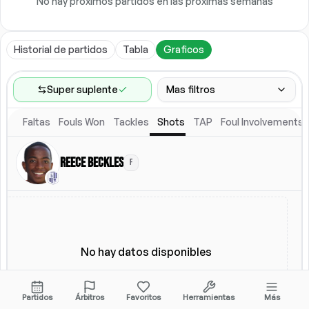
No hay próximos partidos en las próximas semanas
Historial de partidos
Tabla
Graficos
Super suplente
Mas filtros
Faltas
Fouls Won
Tackles
Shots
TAP
Foul Involvements
Rango de partidos
Ultimos 60 partidos
Reece Beckles
F
Ubicacion
Alineacion titular
Todos
Alineacion titular
No hay datos disponibles
Partidos
Árbitros
Favoritos
Herramientas
Más