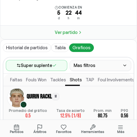
COMIENZA EN
5
22
44
d
h
m
Ver partido
Historial de partidos
Tabla
Graficos
Super suplente
Mas filtros
Faltas
Fouls Won
Tackles
Shots
TAP
Foul Involvements
Rango de partidos
Ultimos 60 partidos
Quirin Rackl
M
Posicion
Posicion
Promedio del gráfico
Tasa de acierto
Prom. min
P90
0.5
12.5% (1/8)
80.75
0.56
Ubicacion
Alineacion titular
Todos
Alineacion titular
StatsHub.com
Partidos
Árbitros
Favoritos
Herramientas
Más