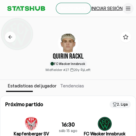
INICIAR SESIÓN
REGÍSTRATE
Quirin Rackl
FC Wacker Innsbruck
Midfielder
·
#27
·
20y
·
Left
Estadisticas del jugador
Tendencias
Próximo partido
2. Liga
16:30
sáb 15 ago
Kapfenberger SV
FC Wacker Innsbruck