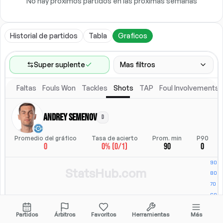
No hay próximos partidos en las próximas semanas
Historial de partidos
Tabla
Graficos
Super suplente
Mas filtros
Faltas
Fouls Won
Tackles
Shots
TAP
Foul Involvements
Rango de partidos
Ultimos 60 partidos
Andrey Semenov
D
Competiciones
Posicion
Ligas
(
2
)
Posicion
Promedio del gráfico
Tasa de acierto
Prom. min
P90
0
0% (0/1)
90
0
Ubicacion
Alineacion titular
Todos
Alineacion titular
StatsHub.com
Partidos
Árbitros
Favoritos
Herramientas
Más