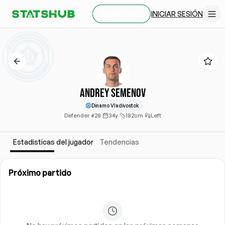
INICIAR SESIÓN
REGÍSTRATE
Andrey Semenov
Dinamo Vladivostok
Defender
·
#28
·
34y
·
182cm
·
Left
Estadisticas del jugador
Tendencias
Próximo partido