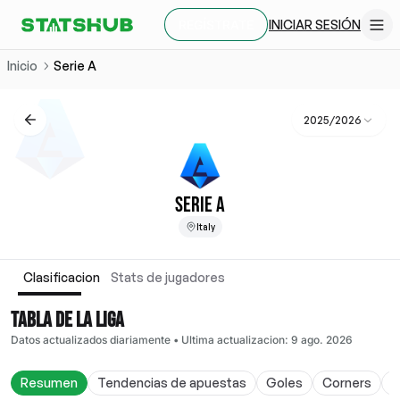
INICIAR SESIÓN
REGÍSTRATE
Inicio
Serie A
2025/2026
SERIE A
Italy
Clasificacion
Stats de jugadores
TABLA DE LA LIGA
Datos actualizados diariamente
•
Ultima actualizacion
:
9 ago. 2026
Resumen
Tendencias de apuestas
Goles
Corners
T