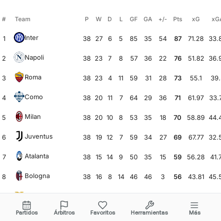
#
Team
P
W
D
L
GF
GA
+/-
Pts
xG
xG
Inter
1
38
27
6
5
85
35
54
87
71.28
33.
Napoli
2
38
23
7
8
57
36
22
76
51.82
36.
Roma
3
38
23
4
11
59
31
28
73
55.1
39.
Como
4
38
20
11
7
64
29
36
71
61.97
33.
Milan
5
38
20
10
8
53
35
18
70
58.89
44.
Juventus
6
38
19
12
7
59
34
27
69
67.77
32.
Atalanta
7
38
15
14
9
50
35
15
59
56.28
41.
Bologna
8
38
16
8
14
46
46
3
56
43.81
45.
Lazio
9
38
14
12
12
39
40
1
54
41.85
46.
Partidos
Árbitros
Favoritos
Herramientas
Más
Udinese
10
38
14
8
16
44
48
-3
50
42.41
52.