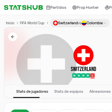
Partidos
Prop Hunter
P
Inicio
FIFA World Cup
Switzerland
vs
Colombia
Switzerland
W
W
W
W
L
Stats de jugadores
Stats de equipos
Alineaciones