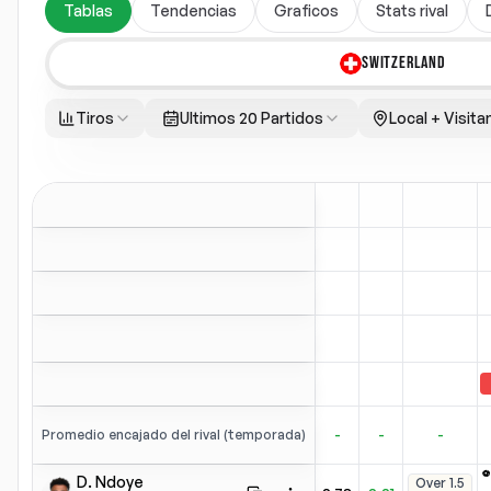
Tablas
Tendencias
Graficos
Stats rival
SWITZERLAND
Tiros
Ultimos 20 Partidos
Local + Visita
-
-
-
Promedio encajado del rival (temporada)
⚽
D. Ndoye
Over
1.5