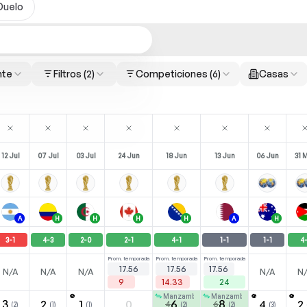
Duelo
nte
Filtros
(2)
Competiciones
(6)
Casas
12 Jul
07 Jul
03 Jul
24 Jun
18 Jun
13 Jun
06 Jun
31 
A
H
H
H
H
A
H
3
-
1
4
-
3
2
-
0
2
-
1
4
-
1
1
-
1
1
-
1
4
Prom. temporada
Prom. temporada
Prom. temporada
17.56
17.56
17.56
N/A
N/A
N/A
N/A
N
9
14.33
24
Manzambi
Manzambi
⚽
⚽
⚽
3
2
1
0
6
8
4
2
4
6
(
2
)
(
1
)
(
1
)
(
2
)
(
2
)
(
3
)