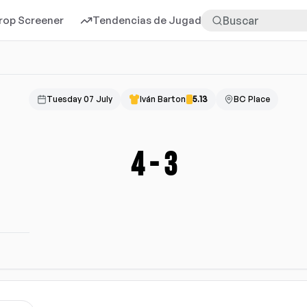
rop Screener
Tendencias de Jugadores
Más
Tuesday 07 July
Iván Barton
5.13
BC Place
4
-
3