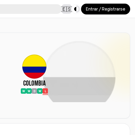
Toggle theme
🇪🇸
Entrar / Registrarse
Colombia
W
W
D
W
L