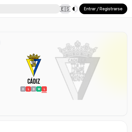
Toggle theme
🇪🇸
Entrar / Registrarse
Cádiz
D
L
D
W
L