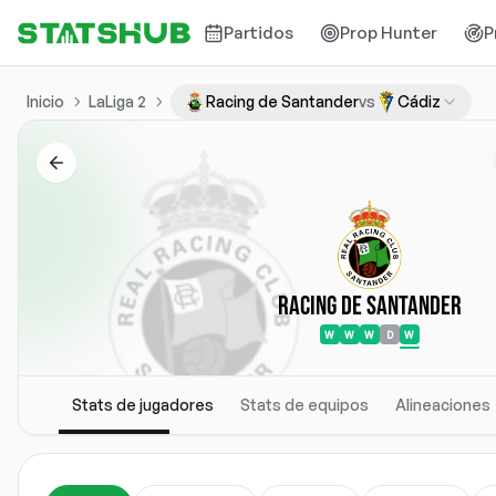
Partidos
Prop Hunter
P
Inicio
LaLiga 2
Racing de Santander
vs
Cádiz
Racing de Santander
W
W
W
D
W
Stats de jugadores
Stats de equipos
Alineaciones