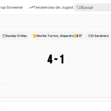
rop Screener
Tendencias de Jugadores
Más
Sunday 31 May
Morilla Turrion, Alejandro
5.17
El Sardinero
4
-
1