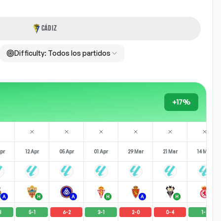
CÁDIZ
Difficulty:
Todos los partidos
+17%
pr
12 Apr
05 Apr
01 Apr
29 Mar
21 Mar
14 Mar
A
H
A
H
A
H
A
3
5
-
1
6
-
2
3
-
1
2
-
0
0
-
4
1
-
2