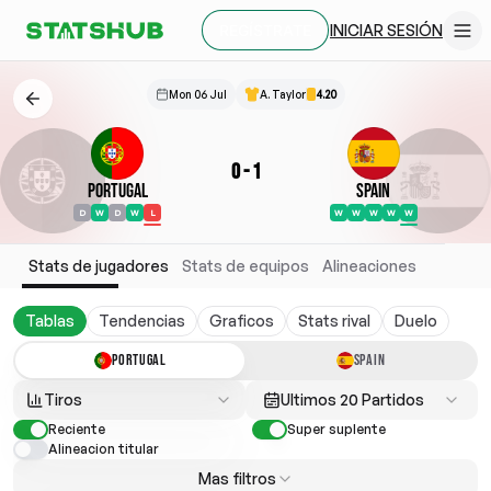
INICIAR SESIÓN
REGÍSTRATE
Mon 06 Jul
A. Taylor
4.20
0
-
1
Portugal
Spain
D
W
D
W
L
W
W
W
W
W
Stats de jugadores
Stats de equipos
Alineaciones
Tablas
Tendencias
Graficos
Stats rival
Duelo
PORTUGAL
SPAIN
Tiros
Ultimos 20 Partidos
Reciente
Super suplente
Alineacion titular
Mas filtros