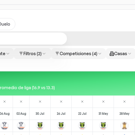
Duelo
nte
Filtros
(2)
Competiciones
(4)
Casas
edio de liga (16.9 vs 13.3)
06 Aug
02 Aug
30 Jul
26 Jul
22 Jul
31 May
28 May