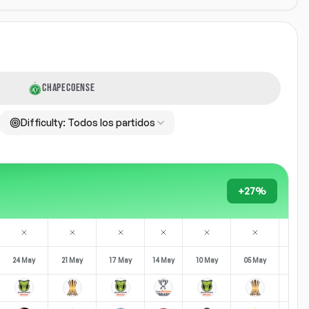
CHAPECOENSE
Difficulty:
Todos los partidos
+27%
24 May
21 May
17 May
14 May
10 May
05 May
02 M