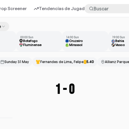
rop Screener
Tendencias de Jugadores
Más
e
00:00 Sun
14:00 Sun
19:00 Sun
Botafogo
Cruzeiro
Bahia
Fluminense
Mirassol
Vasco
Sunday 31 May
Fernandes de Lima, Felipe
5.40
Allianz Parque
1
-
0