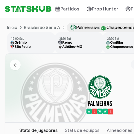
Partidos
Prop Hunter
P
Inicio
Brasileirão Série A
Palmeiras
vs
Chapecoens
19:00 Sat
21:30 Sat
23:30 Sat
Grêmio
Remo
Coritiba
São Paulo
Atlético-MG
Chapecoense
Palmeiras
W
L
W
W
L
Stats de jugadores
Stats de equipos
Alineaciones