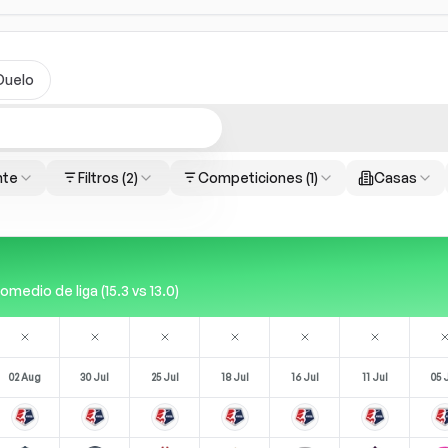
Duelo
nte
Filtros
(2)
Competiciones
(1)
Casas
edio de liga (15.3 vs 13.0)
02 Aug
30 Jul
25 Jul
18 Jul
16 Jul
11 Jul
05 