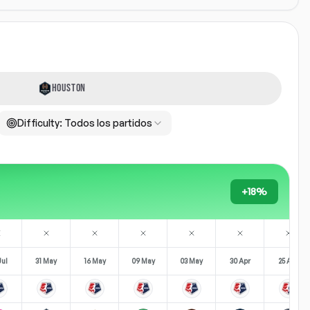
HOUSTON
Difficulty:
Todos los partidos
+18%
Jul
31 May
16 May
09 May
03 May
30 Apr
25 Apr