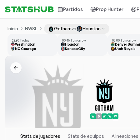
Partidos
Prop Hunter
P
Inicio
NWSL
Gotham
vs
Houston
22:30 Today
00:45 Tomorrow
02:00 Tomorrow
Washington
Houston
Denver Summi
NC Courage
Kansas City
Utah Royals
Gotham
W
D
W
W
W
Stats de jugadores
Stats de equipos
Alineaciones