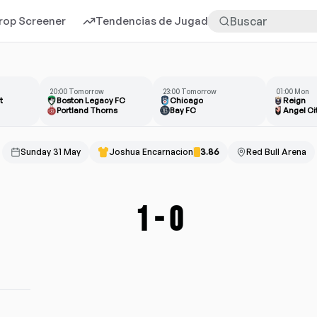
rop Screener
Tendencias de Jugadores
Más
20:00 Tomorrow
23:00 Tomorrow
01:00 Mon
t
Boston Legacy FC
Chicago
Reign
Portland Thorns
Bay FC
Angel Ci
Sunday 31 May
Joshua Encarnacion
3.86
Red Bull Arena
1
-
0