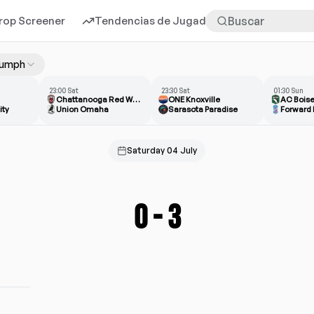
rop Screener
Tendencias de Jugadores
Más
riumph
23:00 Sat
23:30 Sat
01:30 Sun
Chattanooga Red Wolves
ONE Knoxville
AC Bois
ity
Union Omaha
Sarasota Paradise
Forward
Saturday 04 July
0
-
3