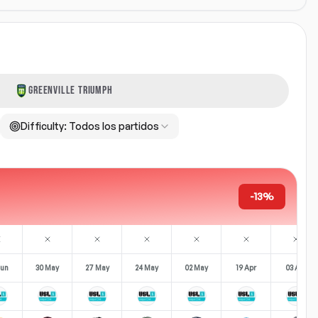
GREENVILLE TRIUMPH
Difficulty:
Todos los partidos
-13%
Jun
30 May
27 May
24 May
02 May
19 Apr
03 Apr