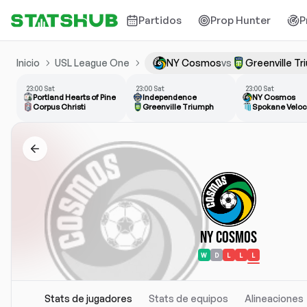
Partidos
Prop Hunter
P
Inicio
USL League One
NY Cosmos
vs
Greenville T
23:00 Sat
23:00 Sat
23:00 Sat
Portland Hearts of Pine
Independence
NY Cosmos
Corpus Christi
Greenville Triumph
Spokane Veloc
NY Cosmos
W
D
L
L
L
Stats de jugadores
Stats de equipos
Alineaciones