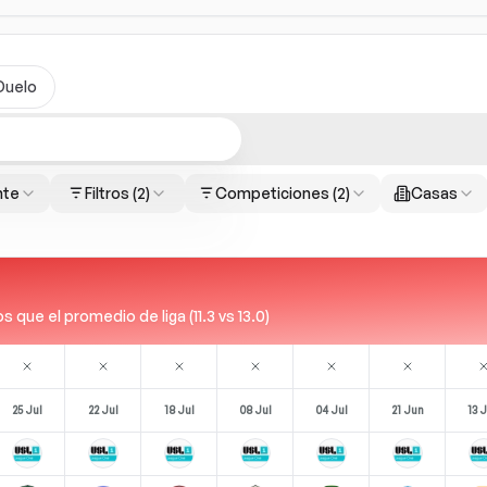
Duelo
nte
Filtros
(2)
Competiciones
(2)
Casas
que el promedio de liga (11.3 vs 13.0)
25 Jul
22 Jul
18 Jul
08 Jul
04 Jul
21 Jun
13 