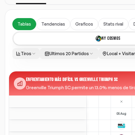
Tablas
Tendencias
Graficos
Stats rival
NY COSMOS
Tiros
Ultimos 20 Partidos
Local + Visita
ENFRENTAMIENTO MÁS DIFÍCIL VS GREENVILLE TRIUMPH SC
Greenville Triumph SC permite un 13.0% menos de tiros 
05 Aug