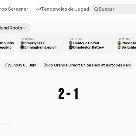
rop Screener
Tendencias de Jugadores
Más
land Roots
23:00 Sat
23:00 Sat
23:30 Sat
erhounds
Brooklyn FC
Loudoun United
Rhode Is
epublic
Birmingham Legion
Charleston Battery
Switchb
Sunday 05 July
Rio Grande Credit Union Field at Isotopes Park
2
-
1