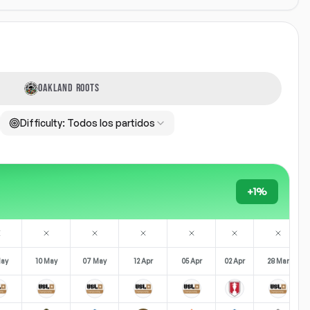
OAKLAND ROOTS
Difficulty:
Todos los partidos
+1%
May
10 May
07 May
12 Apr
05 Apr
02 Apr
28 Mar