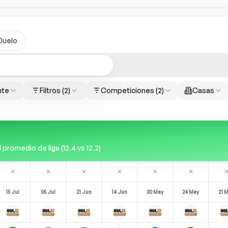
Duelo
nte
Filtros
(2)
Competiciones
(2)
Casas
romedio de liga (12.4 vs 12.2)
15 Jul
05 Jul
21 Jun
14 Jun
30 May
24 May
21 