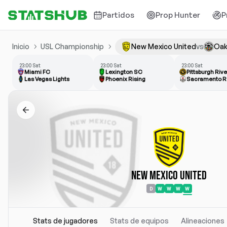
Partidos
Prop Hunter
P
Inicio
USL Championship
New Mexico United
vs
Oak
23:00 Sat
23:00 Sat
23:00 Sat
Miami FC
Lexington SC
Pittsburgh Riv
Las Vegas Lights
Phoenix Rising
Sacramento R
New Mexico United
D
W
W
W
W
Stats de jugadores
Stats de equipos
Alineaciones