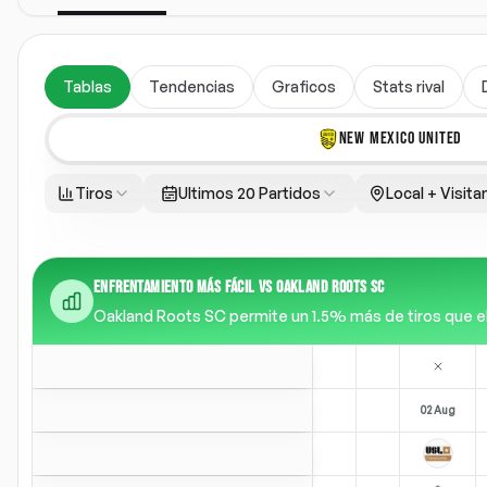
Tablas
Tendencias
Graficos
Stats rival
NEW MEXICO UNITED
Tiros
Ultimos 20 Partidos
Local + Visita
ENFRENTAMIENTO MÁS FÁCIL VS OAKLAND ROOTS SC
Oakland Roots SC permite un 1.5% más de tiros que el p
02 Aug