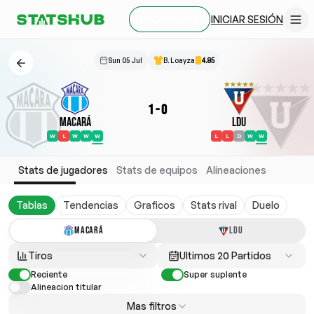
INICIAR SESIÓN
REGÍSTRATE
Sun 05 Jul
B. Loayza
4.85
1
-
0
Macará
LDU
W
L
W
W
W
L
L
D
W
W
Stats de jugadores
Stats de equipos
Alineaciones
Tablas
Tendencias
Graficos
Stats rival
Duelo
MACARÁ
LDU
Tiros
Ultimos 20 Partidos
Reciente
Super suplente
Alineacion titular
Mas filtros