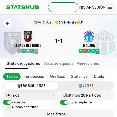
INICIAR SESIÓN
REGÍSTRATE
Mon 01 Jun
E. V. B. Moreira
4.71
1
-
1
Leones del Norte
Macará
D
W
D
W
D
W
L
W
W
W
Stats de jugadores
Stats de equipos
Alineaciones
Tablas
Tendencias
Graficos
Stats rival
Duelo
LEONES DEL NORTE
MACARÁ
Tiros
Ultimos 20 Partidos
Reciente
Super suplente
Alineacion titular
Mas filtros