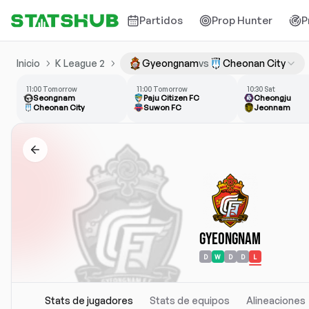
Partidos
Prop Hunter
P
Inicio
K League 2
Gyeongnam
vs
Cheonan City
11:00 Tomorrow
11:00 Tomorrow
10:30 Sat
Seongnam
Paju Citizen FC
Cheongju
Cheonan City
Suwon FC
Jeonnam
Gyeongnam
D
W
D
D
L
Stats de jugadores
Stats de equipos
Alineaciones