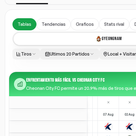
Tablas
Tendencias
Graficos
Stats rival
GYEONGNAM
Tiros
Ultimos 20 Partidos
Local + Visita
ENFRENTAMIENTO MÁS FÁCIL VS CHEONAN CITY FC
Cheonan City FC permite un 20.9% más de tiros que el p
07 Aug
02 Aug