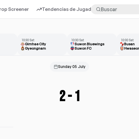
rop Screener
Tendencias de Jugadores
Más
10:30 Sat
10:30 Sat
10:30 Sat
Gimhae City
Suwon Bluewings
Busan
Gyeongnam
Suwon FC
Hwaseon
Sunday 05 July
2
-
1