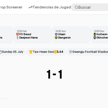
rop Screener
Tendencias de Jugadores
Más
10:30 Sat
10:30 Sun
10:30 Sun
FC Seoul
Ulsan
Incheon 
rs
Daejeon Hana
Gangwon
Gimche
Sunday 05 July
Tae-Hwan Seol
3.64
Gwangju Football Stadi
1
-
1