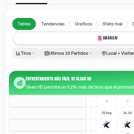
Tablas
Tendencias
Graficos
Stats rival
GWANGJU
Tiros
Ultimos 20 Partidos
Local + Visita
ENFRENTAMIENTO MÁS FÁCIL VS ULSAN HD
Ulsan HD permite un 9.2% más de tiros que el promedio d
02 Aug
26 Jul