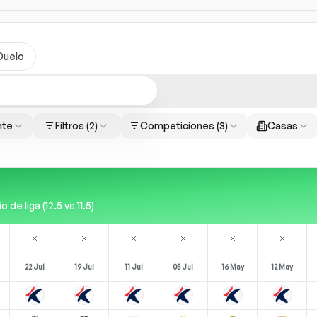
Duelo
nte
Filtros
(2)
Competiciones
(3)
Casas
e liga (12.5 vs 11.5)
22 Jul
19 Jul
11 Jul
05 Jul
16 May
12 May