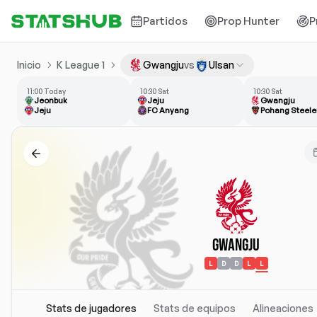
Partidos
Prop Hunter
P
Inicio
K League 1
Gwangju
vs
Ulsan
11:00 Today
10:30 Sat
10:30 Sat
Jeonbuk
Jeju
Gwangju
Jeju
FC Anyang
Pohang Steele
Gwangju
L
D
D
L
L
Stats de jugadores
Stats de equipos
Alineaciones