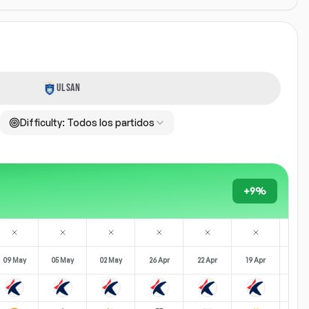
ULSAN
Difficulty:
Todos los partidos
+9%
09 May
05 May
02 May
26 Apr
22 Apr
19 Apr
11 A