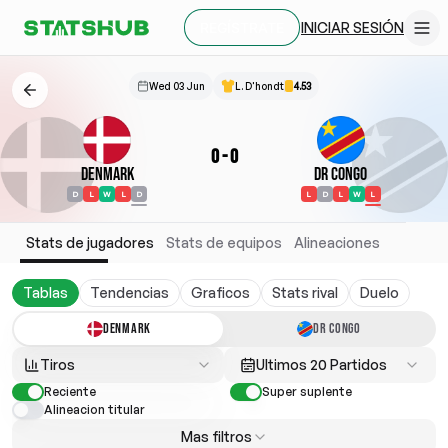
INICIAR SESIÓN
REGÍSTRATE
Wed 03 Jun
L. D'hondt
4.53
0
-
0
Denmark
DR Congo
D
L
W
L
D
L
D
L
W
L
Stats de jugadores
Stats de equipos
Alineaciones
Tablas
Tendencias
Graficos
Stats rival
Duelo
DENMARK
DR CONGO
Tiros
Ultimos 20 Partidos
Reciente
Super suplente
Alineacion titular
Mas filtros