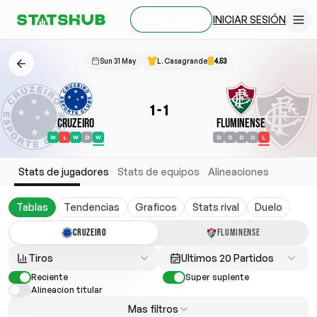
INICIAR SESIÓN
REGÍSTRATE
Sun 31 May
L. Casagrande
4.53
1
-
1
Cruzeiro
Fluminense
W
L
W
D
W
D
D
D
D
L
Stats de jugadores
Stats de equipos
Alineaciones
Tablas
Tendencias
Graficos
Stats rival
Duelo
CRUZEIRO
FLUMINENSE
Tiros
Ultimos 20 Partidos
Reciente
Super suplente
Alineacion titular
Mas filtros