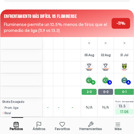
ENFRENTAMIENTO MÁS DIFÍCIL VS FLUMINENSE
-11%
Fluminense permite un 10.5% menos de tiros que el
promedio de liga (11.9 vs 13.3)
05 Aug
02 Aug
31 Jul
H
A
A
2
-
0
0
-
0
0
-
1
Shots
Encajado
Prom. temporada
13.3
-
-
-
N/A
N/A
Prom. liga
17.05
Rival
4.35
3.00
N/A
G. Pec
Abrir menú
Partidos
Árbitros
Favoritos
Herramientas
Más
62'