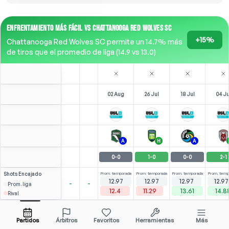
ENFRENTAMIENTO MÁS FÁCIL VS CHATTANOOGA RED WOLVES SC
+15%
Chattanooga Red Wolves SC permite un 14.7% más
de tiros que el promedio de liga (14.9 vs 13.0)
02 Aug
26 Jul
18 Jul
04 Ju
A
H
A
0
-
0
1
-
0
0
-
0
2
-
1
Shots
Encajado
Prom. temporada
Prom. temporada
Prom. temporada
Prom. temp
12.97
12.97
12.97
12.97
-
-
Prom. liga
12.4
11.29
13.61
14.8
Rival
⚽
3
0
3
4
(
1
)
(
1
)
(
3
2.25
2.17
B. Bowen
Abrir menú
LM
-
90
'
LM
-
89
'
LM
-
90
'
LM
-
9
Partidos
Árbitros
Favoritos
Herramientas
Más
90'