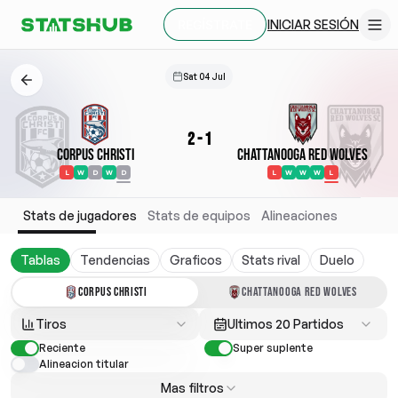
INICIAR SESIÓN
REGÍSTRATE
Sat 04 Jul
2
-
1
Corpus Christi
Chattanooga Red Wolves
L
W
D
W
D
L
W
W
W
L
Stats de jugadores
Stats de equipos
Alineaciones
Tablas
Tendencias
Graficos
Stats rival
Duelo
CORPUS CHRISTI
CHATTANOOGA RED WOLVES
Tiros
Ultimos 20 Partidos
Reciente
Super suplente
Alineacion titular
Mas filtros