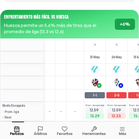
ENFRENTAMIENTO MÁS FÁCIL VS HUESCA
+6%
Huesca permite un 5.6% más de tiros que el
promedio de liga (13.3 vs 12.6)
31 May
24 May
15 
H
A
1
-
1
2
-
0
1
-
Shots
Encajado
Prom. temporada
Prom. temporada
Prom. te
12.59
12.59
12.
-
-
-
Prom. liga
13.29
12.33
13
Rival
3
3
7
J. González
Over
5.5
(
1
)
(
0
)
3.29
2.53
Abrir menú
Todas las cuotas (1)
1.83
RB
RB
-
90
'
RB
-
90
'
RB
-
Partidos
Árbitros
Favoritos
Herramientas
Más
88'