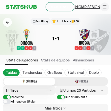
INICIAR SESIÓN
REGÍSTRATE
Sun 31 May
H. d. A. Marta
4.00
1
-
1
Córdoba
Huesca
W
W
L
L
D
L
L
D
L
D
Stats de jugadores
Stats de equipos
Alineaciones
Tablas
Tendencias
Graficos
Stats rival
Duelo
CÓRDOBA
HUESCA
Tiros
Ultimos 20 Partidos
Reciente
Super suplente
Alineacion titular
Mas filtros