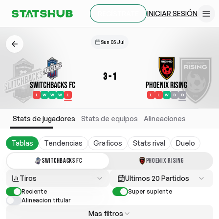
INICIAR SESIÓN
REGÍSTRATE
Sun 05 Jul
3
-
1
Switchbacks FC
Phoenix Rising
L
W
W
W
L
L
L
W
D
D
Stats de jugadores
Stats de equipos
Alineaciones
Tablas
Tendencias
Graficos
Stats rival
Duelo
SWITCHBACKS FC
PHOENIX RISING
Tiros
Ultimos 20 Partidos
Reciente
Super suplente
Alineacion titular
Mas filtros