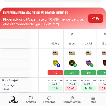
ENFRENTAMIENTO MÁS DIFÍCIL VS PHOENIX RISING FC
-11%
Phoenix Rising FC permite un 10.6% menos de tiros
que el promedio de liga (10.9 vs 12.2)
02 Aug
26 Jul
23 Jul
05 
A
H
H
1
-
0
2
-
1
2
-
0
3
-
Shots
Encajado
Prom. temporada
Prom. temporada
Prom. temporada
Prom. te
12.24
12.24
12.24
12.
-
-
Prom. liga
14.8
10.67
14.58
10.
Rival
⚽
×2
1
3
4
4
(
0
)
(
1
)
(
2
)
(
3.14
2.75
K. Bennett
Abrir menú
ST
-
90
'
ST
-
90
'
ST
-
90
'
ST
-
Partidos
Árbitros
Favoritos
Herramientas
Más
89'