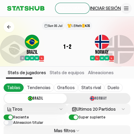
INICIAR SESIÓN
REGÍSTRATE
Sun 05 Jul
I. Elfath
4.15
1
-
2
Brazil
Norway
D
W
W
W
L
W
L
W
W
L
Stats de jugadores
Stats de equipos
Alineaciones
Tablas
Tendencias
Graficos
Stats rival
Duelo
BRAZIL
NORWAY
Tiros
Ultimos 20 Partidos
Reciente
Super suplente
Alineacion titular
Mas filtros