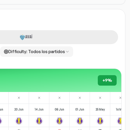
AVAÍ
Difficulty:
Todos los partidos
+9%
un
20 Jun
14 Jun
08 Jun
01 Jun
25 May
16 May