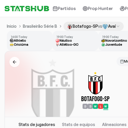
Partidos
Prop Hunter
P
Inicio
Brasileirão Série B
Botafogo-SP
vs
Avaí
14:00 Today
19:00 Today
19:00 Today
Athletic
Náutico
Novorizontino
Criciúma
Atlético-GO
Juventude
Mo
Botafogo-SP
D
D
W
L
W
Stats de jugadores
Stats de equipos
Alineaciones