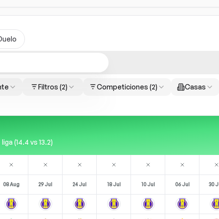
Duelo
nte
Filtros
(2)
Competiciones
(2)
Casas
ga (14.4 vs 13.2)
08 Aug
29 Jul
24 Jul
18 Jul
10 Jul
06 Jul
30 J