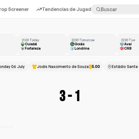
rop Screener
Tendencias de Jugadores
Más
21:00 Today
22:30 Tomorrow
22:30 Tue
Cuiabá
Goiás
Avaí
Fortaleza
Londrina
CRB
nday 06 July
Jodis Nascimento de Souza
5.00
Estádio Santa
3
-
1