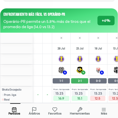
ENFRENTAMIENTO MÁS FÁCIL VS OPERÁRIO-PR
+6%
Operário-PR permite un 5.8% más de tiros que el
promedio de liga (14.0 vs 13.2)
28 Jul
23 Jul
18 Jul
13 J
A
H
A
1
-
1
2
-
1
0
-
0
0
-
Shots
Encajado
Prom. temporada
Prom. temporada
Prom. temporada
Prom. te
13.23
13.23
13.23
13.
-
-
Prom. liga
16.9
15.1
12.5
12.
Rival
3
2
(
2
)
(
0
)
6.00
2.50
W. Aponzá
Abrir menú
F
-
45
'
F
-
30
'
Partidos
Árbitros
Favoritos
Herramientas
Más
N/A