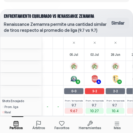
ENFRENTAMIENTO EQUILIBRADO VS RENAISSANCE ZEMAMRA
Similar
Renaissance Zemamra permite una cantidad similar
de tiros respecto al promedio de liga (9.7 vs 9.7)
05 Jul
02 Jul
28 Jun
H
A
H
0
-
0
3
-
2
2
-
2
Shots
Encajado
Prom. temporada
Prom. temporada
Prom. temporada
Prom
9.7
9.7
9.7
-
-
Prom. liga
9.67
10.27
10.4
Rival
0
0
1.20
1.13
M. Hrimat
Abrir menú
RCDM
-
90
'
LCDM
-
90
'
R
Partidos
Árbitros
Favoritos
Herramientas
Más
90'