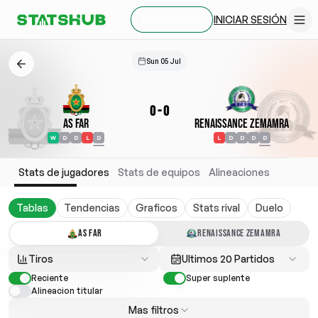
INICIAR SESIÓN
REGÍSTRATE
Sun 05 Jul
0
-
0
AS FAR
Renaissance Zemamra
W
D
D
L
D
L
D
D
D
D
Stats de jugadores
Stats de equipos
Alineaciones
Tablas
Tendencias
Graficos
Stats rival
Duelo
AS FAR
RENAISSANCE ZEMAMRA
Tiros
Ultimos 20 Partidos
Reciente
Super suplente
Alineacion titular
Mas filtros