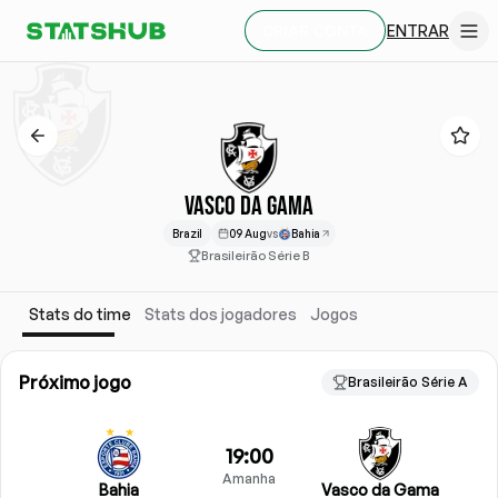
ENTRAR
CRIAR CONTA
VASCO DA GAMA
Brazil
09 Aug
vs
Bahia
Brasileirão Série B
Stats do time
Stats dos jogadores
Jogos
Próximo jogo
Brasileirão Série A
19:00
Amanha
Bahia
Vasco da Gama