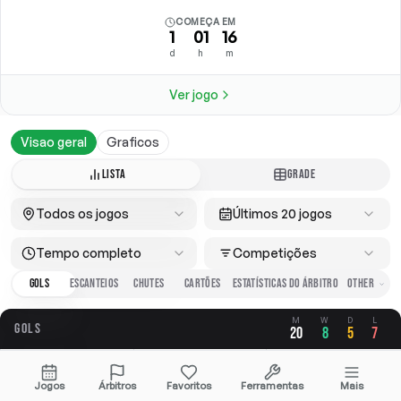
COMEÇA EM
1
01
16
d
h
m
Ver jogo
Visao geral
Graficos
LISTA
GRADE
Todos os jogos
Últimos 20 jogos
Tempo completo
Competições
GOLS
ESCANTEIOS
CHUTES
CARTÕES
ESTATÍSTICAS DO ÁRBITRO
M
W
D
L
GOLS
20
8
5
7
GERAL
A FAVOR
CONTRA
Jogos
Árbitros
Favoritos
Ferramentas
Mais
2.60
1.35
1.25