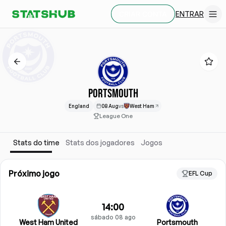
ENTRAR
CRIAR CONTA
PORTSMOUTH
England
08 Aug
vs
West Ham
League One
Stats do time
Stats dos jogadores
Jogos
Próximo jogo
EFL Cup
14:00
sábado 08 ago
West Ham United
Portsmouth