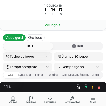
COMEÇA EM
1
16
17
d
h
m
Ver jogo
Visao geral
Graficos
LISTA
GRADE
Todos os jogos
Últimos 20 jogos
Tempo completo
Competições
GOLS
ESCANTEIOS
CHUTES
CARTÕES
ESTATÍSTICAS DO ÁRBITRO
M
W
D
L
GOLS
20
7
5
8
GERAL
A FAVOR
CONTRA
Jogos
Árbitros
Favoritos
Ferramentas
Mais
2.70
1.30
1.40