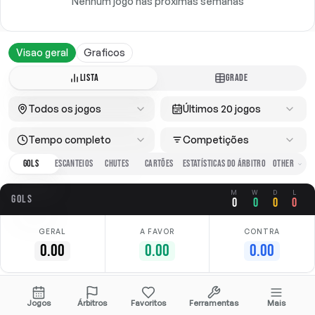
Nenhum jogo nas próximas semanas
Visao geral
Graficos
LISTA
GRADE
Todos os jogos
Últimos 20 jogos
Tempo completo
Competições
GOLS
ESCANTEIOS
CHUTES
CARTÕES
ESTATÍSTICAS DO ÁRBITRO
M
W
D
L
GOLS
0
0
0
0
GERAL
A FAVOR
CONTRA
0.00
0.00
0.00
Sem dados disponíveis
Jogos
Árbitros
Favoritos
Ferramentas
Mais