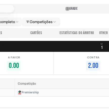
GRADE
completo
Competições
ES
CARTÕES
ESTATÍSTICAS DO ÁRBITRO
M
1
A FAVOR
CONTRA
0.00
2.00
Competição
Premiership