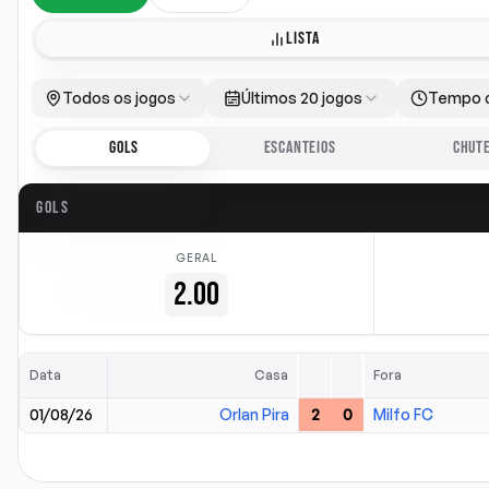
LISTA
Todos os jogos
Últimos 20 jogos
Tempo 
GOLS
ESCANTEIOS
CHUT
GOLS
GERAL
2.00
Data
Casa
Fora
01/08/26
Orlan Pira
2
0
Milfo FC