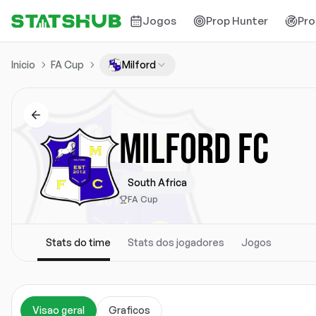
Jogos
Prop Hunter
Pro
Inicio
FA Cup
Milford
MILFORD FC
South Africa
FA Cup
Stats do time
Stats dos jogadores
Jogos
Visao geral
Graficos