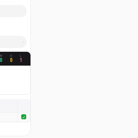
W
D
L
0
0
1