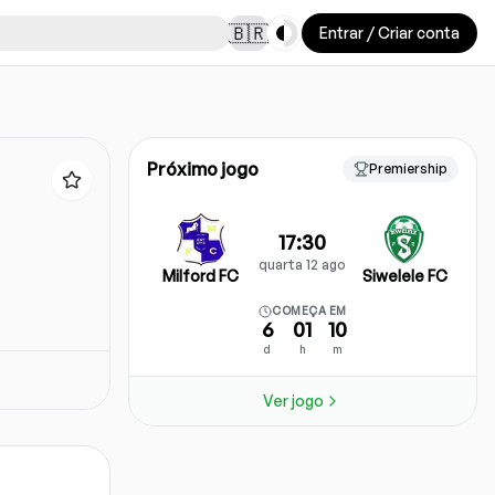
Toggle theme
🇧🇷
Entrar / Criar conta
Próximo jogo
Premiership
17:30
quarta 12 ago
Milford FC
Siwelele FC
COMEÇA EM
6
01
10
d
h
m
Ver jogo