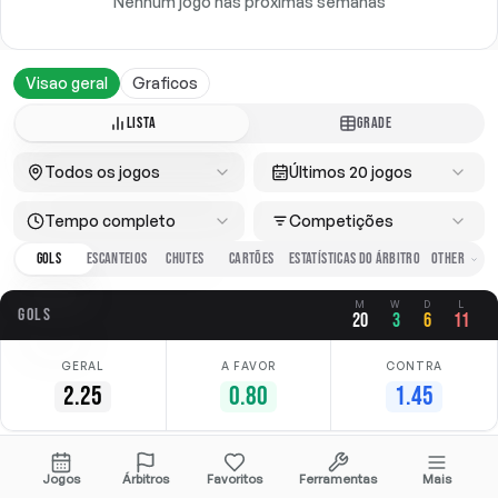
Nenhum jogo nas próximas semanas
Visao geral
Graficos
LISTA
GRADE
Todos os jogos
Últimos 20 jogos
Tempo completo
Competições
GOLS
ESCANTEIOS
CHUTES
CARTÕES
ESTATÍSTICAS DO ÁRBITRO
M
W
D
L
GOLS
20
3
6
11
GERAL
A FAVOR
CONTRA
2.25
0.80
1.45
Data
Casa
Fora
Competição
Jogos
Árbitros
Favoritos
Ferramentas
Mais