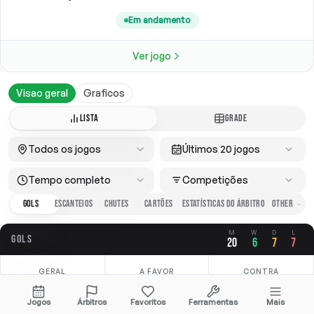
Em andamento
Ver jogo
Visao geral
Graficos
LISTA
GRADE
Todos os jogos
Últimos 20 jogos
Tempo completo
Competições
GOLS
ESCANTEIOS
CHUTES
CARTÕES
ESTATÍSTICAS DO ÁRBITRO
M
W
D
L
GOLS
20
6
7
7
GERAL
A FAVOR
CONTRA
2.35
1.20
1.15
Jogos
Árbitros
Favoritos
Ferramentas
Mais