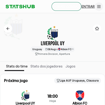
ENTRAR
CRIAR CONTA
LIVERPOOL UY
Uruguay
08 Aug
vs
Albion FC
Primera Division, Apertura
Stats do time
Stats dos jogadores
Jogos
Próximo jogo
Liga AUF Uruguaya, Clausura
18:00
Hoje
Liverpool UY
Albion FC