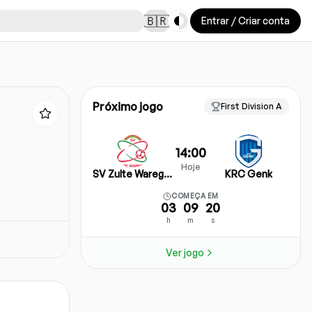
Toggle theme
🇧🇷
Entrar / Criar conta
Próximo jogo
First Division A
14:00
Hoje
SV Zulte Waregem
KRC Genk
COMEÇA EM
03
09
20
h
m
s
Ver jogo