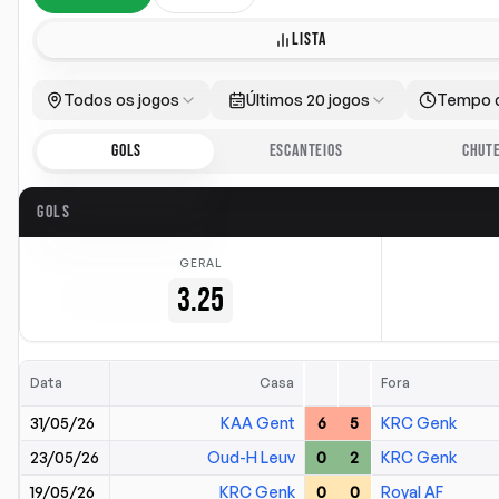
LISTA
Todos os jogos
Últimos 20 jogos
Tempo 
GOLS
ESCANTEIOS
CHUT
GOLS
GERAL
3.25
Data
Casa
Fora
31/05/26
KAA Gent
6
5
KRC Genk
23/05/26
Oud-H Leuv
0
2
KRC Genk
19/05/26
KRC Genk
0
0
Royal AF