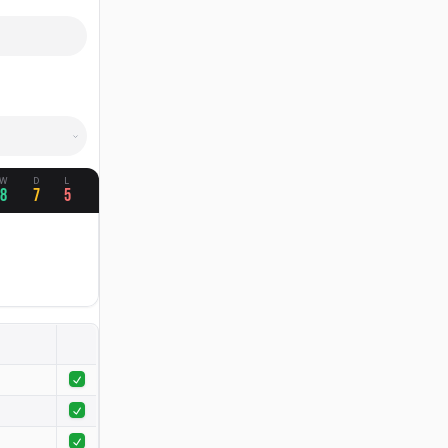
W
D
L
8
7
5