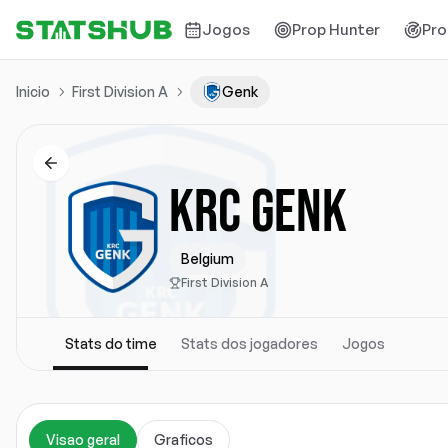
Jogos
Prop Hunter
Pro
Inicio
First Division A
Genk
KRC GENK
Belgium
First Division A
Stats do time
Stats dos jogadores
Jogos
Visao geral
Graficos