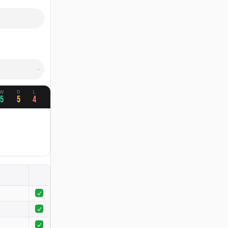
W
D
L
5
5
4