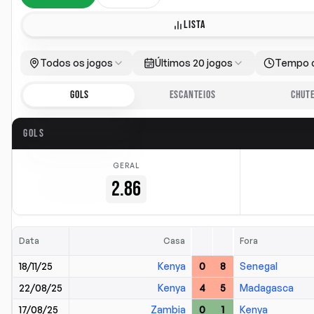
LISTA
Todos os jogos
Últimos 20 jogos
Tempo 
GOLS
ESCANTEIOS
CHUT
GOLS
GERAL
2.86
Data
Casa
Fora
18/11/25
Kenya
0
8
Senegal
22/08/25
Kenya
4
5
Madagasca
17/08/25
Zambia
0
1
Kenya