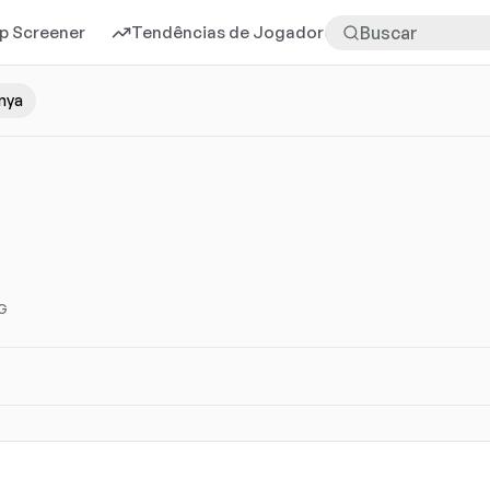
p Screener
Tendências de Jogadores
Mais
nya
 G