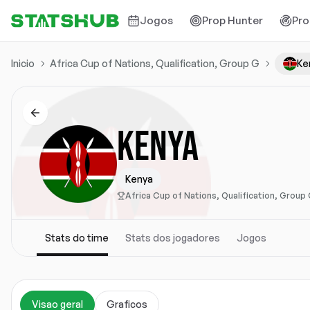
Jogos
Prop Hunter
Pro
Inicio
Africa Cup of Nations, Qualification, Group G
Ke
KENYA
Kenya
Africa Cup of Nations, Qualification, Group
Stats do time
Stats dos jogadores
Jogos
Visao geral
Graficos