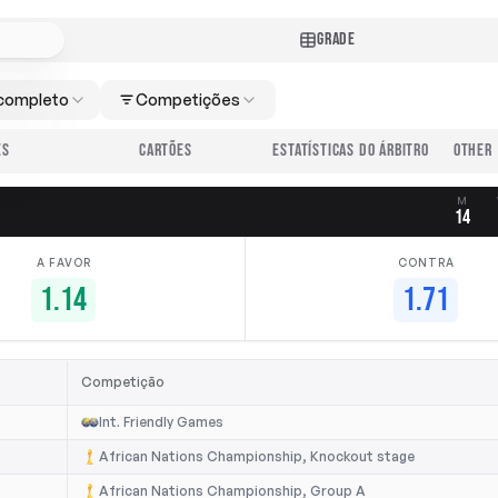
GRADE
completo
Competições
ES
CARTÕES
ESTATÍSTICAS DO ÁRBITRO
M
14
A FAVOR
CONTRA
1.14
1.71
Competição
Int. Friendly Games
African Nations Championship, Knockout stage
African Nations Championship, Group A