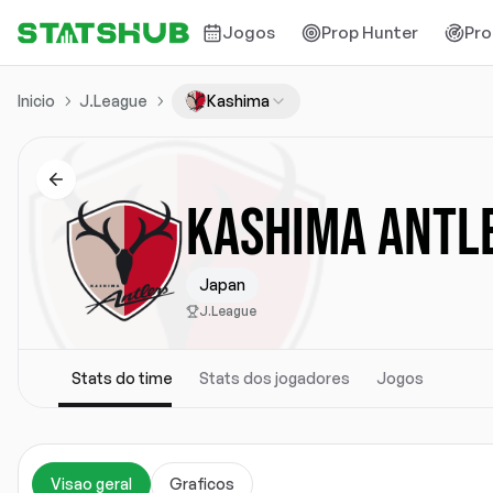
Jogos
Prop Hunter
Pro
Inicio
J.League
Kashima
KASHIMA ANTL
Japan
J.League
Stats do time
Stats dos jogadores
Jogos
Visao geral
Graficos