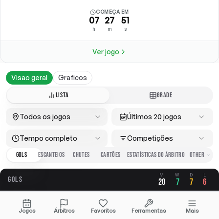
COMEÇA EM
07
27
51
h
m
s
Ver jogo
Visao geral
Graficos
LISTA
GRADE
Todos os jogos
Últimos 20 jogos
Tempo completo
Competições
GOLS
ESCANTEIOS
CHUTES
CARTÕES
ESTATÍSTICAS DO ÁRBITRO
M
W
D
L
GOLS
20
7
7
6
GERAL
A FAVOR
CONTRA
Jogos
Árbitros
Favoritos
Ferramentas
Mais
1.80
1.00
0.80