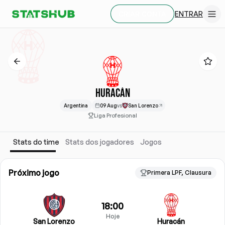
ENTRAR
CRIAR CONTA
HURACÁN
Argentina
09 Aug
vs
San Lorenzo
Liga Profesional
Stats do time
Stats dos jogadores
Jogos
Próximo jogo
Primera LPF, Clausura
18:00
Hoje
San Lorenzo
Huracán