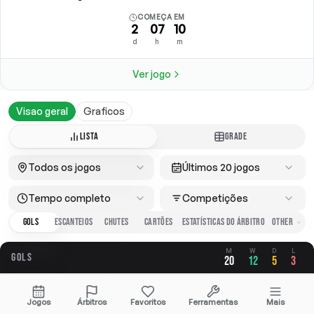
COMEÇA EM
2
07
10
d
h
m
Ver jogo
Visao geral
Graficos
LISTA
GRADE
Todos os jogos
Últimos 20 jogos
Tempo completo
Competições
GOLS
ESCANTEIOS
CHUTES
CARTÕES
ESTATÍSTICAS DO ÁRBITRO
M
W
D
L
GOLS
20
12
5
3
GERAL
A FAVOR
CONTRA
Jogos
Árbitros
Favoritos
Ferramentas
Mais
2.75
1.85
0.90