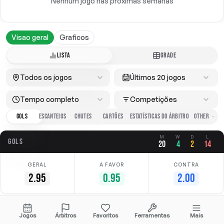
Nenhum jogo nas próximas semanas
Visao geral
Graficos
LISTA
GRADE
Todos os jogos
Últimos 20 jogos
Tempo completo
Competições
GOLS
ESCANTEIOS
CHUTES
CARTÕES
ESTATÍSTICAS DO ÁRBITRO
M
W
D
L
GOLS
20
4
2
14
GERAL
A FAVOR
CONTRA
2.95
0.95
2.00
Data
Casa
Fora
Competição
Jogos
Árbitros
Favoritos
Ferramentas
Mais