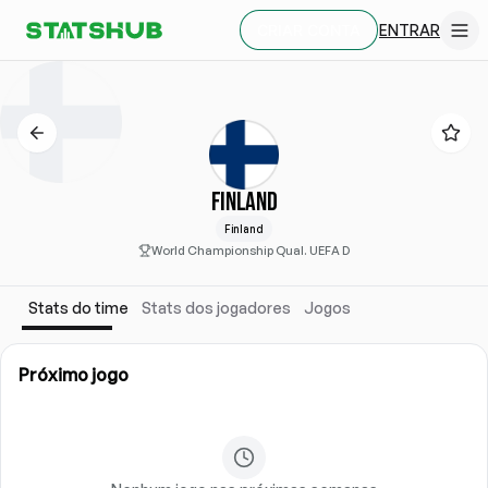
ENTRAR
CRIAR CONTA
FINLAND
Finland
World Championship Qual. UEFA D
Stats do time
Stats dos jogadores
Jogos
Próximo jogo