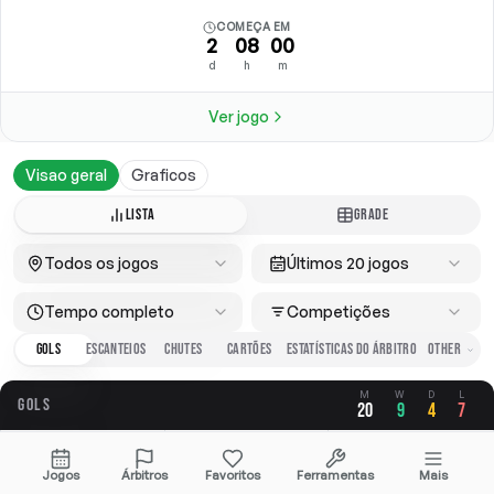
COMEÇA EM
2
08
00
d
h
m
Ver jogo
Visao geral
Graficos
LISTA
GRADE
Todos os jogos
Últimos 20 jogos
Tempo completo
Competições
GOLS
ESCANTEIOS
CHUTES
CARTÕES
ESTATÍSTICAS DO ÁRBITRO
M
W
D
L
GOLS
20
9
4
7
GERAL
A FAVOR
CONTRA
Jogos
Árbitros
Favoritos
Ferramentas
Mais
1.95
1.20
0.75