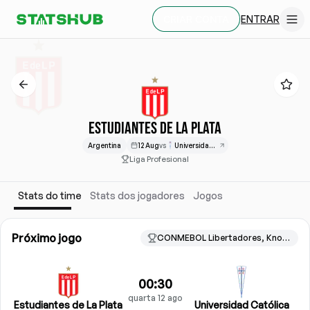
ENTRAR
CRIAR CONTA
ESTUDIANTES DE LA PLATA
Argentina
12 Aug
vs
Universidad Católica
Liga Profesional
Stats do time
Stats dos jogadores
Jogos
Próximo jogo
CONMEBOL Libertadores, Knockout stage
00:30
quarta 12 ago
Estudiantes de La Plata
Universidad Católica