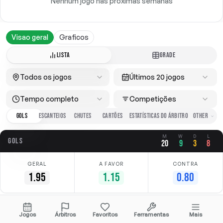
Nenhum jogo nas próximas semanas
Visao geral
Graficos
LISTA
GRADE
Todos os jogos
Últimos 20 jogos
Tempo completo
Competições
GOLS
ESCANTEIOS
CHUTES
CARTÕES
ESTATÍSTICAS DO ÁRBITRO
M
W
D
L
GOLS
20
9
3
8
GERAL
A FAVOR
CONTRA
1.95
1.15
0.80
Data
Casa
Fora
Competição
Jogos
Árbitros
Favoritos
Ferramentas
Mais