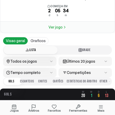
COMEÇA EM
2
05
34
d
h
m
Ver jogo
Visao geral
Graficos
LISTA
GRADE
Todos os jogos
Últimos 20 jogos
Tempo completo
Competições
GOLS
ESCANTEIOS
CHUTES
CARTÕES
ESTATÍSTICAS DO ÁRBITRO
M
W
D
L
GOLS
20
1
6
13
GERAL
A FAVOR
CONTRA
Jogos
Árbitros
Favoritos
Ferramentas
Mais
2.45
0.65
1.80