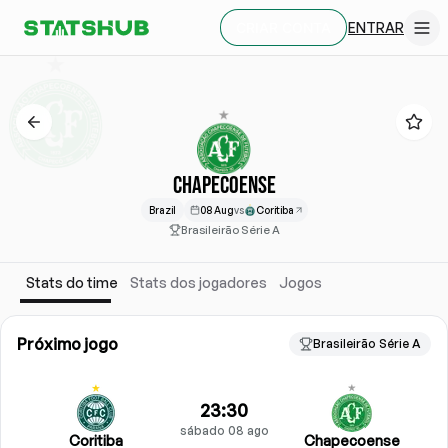
ENTRAR
CRIAR CONTA
CHAPECOENSE
Brazil
08 Aug
vs
Coritiba
Brasileirão Série A
Stats do time
Stats dos jogadores
Jogos
Próximo jogo
Brasileirão Série A
23:30
sábado 08 ago
Coritiba
Chapecoense