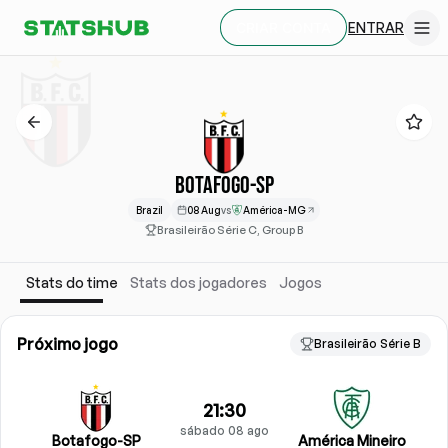
ENTRAR
CRIAR CONTA
BOTAFOGO-SP
Brazil
08 Aug
vs
América-MG
Brasileirão Série C, Group B
Stats do time
Stats dos jogadores
Jogos
Próximo jogo
Brasileirão Série B
21:30
sábado 08 ago
Botafogo-SP
América Mineiro