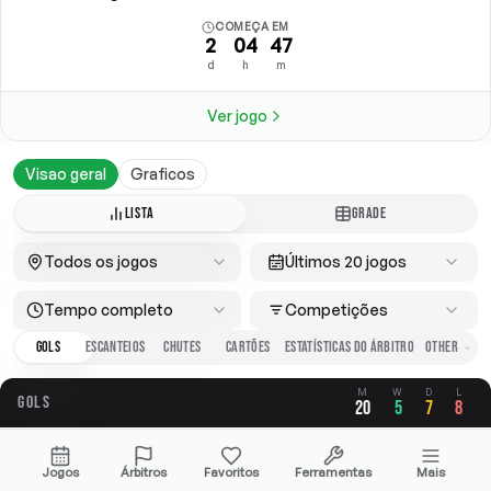
COMEÇA EM
2
04
47
d
h
m
Ver jogo
Visao geral
Graficos
LISTA
GRADE
Todos os jogos
Últimos 20 jogos
Tempo completo
Competições
GOLS
ESCANTEIOS
CHUTES
CARTÕES
ESTATÍSTICAS DO ÁRBITRO
M
W
D
L
GOLS
20
5
7
8
GERAL
A FAVOR
CONTRA
Jogos
Árbitros
Favoritos
Ferramentas
Mais
2.05
1.00
1.05