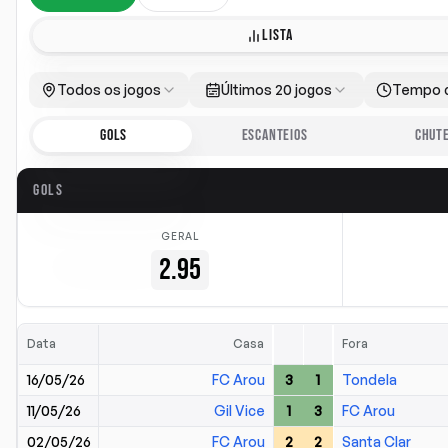
LISTA
Todos os jogos
Últimos 20 jogos
Tempo 
GOLS
ESCANTEIOS
CHUT
GOLS
GERAL
2.95
Data
Casa
Fora
16/05/26
FC Arou
3
1
Tondela
11/05/26
Gil Vice
1
3
FC Arou
02/05/26
FC Arou
2
2
Santa Clar