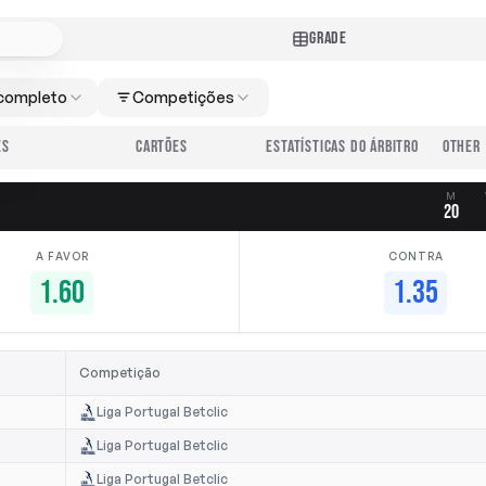
GRADE
completo
Competições
ES
CARTÕES
ESTATÍSTICAS DO ÁRBITRO
M
20
A FAVOR
CONTRA
1.60
1.35
Competição
Liga Portugal Betclic
Liga Portugal Betclic
Liga Portugal Betclic