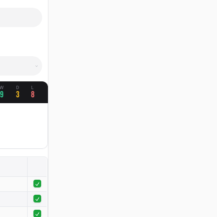
W
D
L
9
3
8