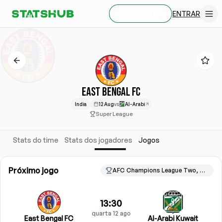
ENTRAR
CRIAR CONTA
EAST BENGAL FC
India
12 Aug
vs
Al-Arabi
Super League
Stats do time
Stats dos jogadores
Jogos
Próximo jogo
AFC Champions League Two, Qualification
13:30
quarta 12 ago
East Bengal FC
Al-Arabi Kuwait