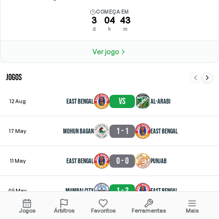
COMEÇA EM
3
04
43
d
h
m
Ver jogo
JOGOS
vs
East Bengal
Al-Arabi
12 Aug
1 - 1
Mohun Bagan
East Bengal
17 May
0 - 0
East Bengal
Punjab
11 May
1 - 2
Mumbai City
East Bengal
05 May
Jogos
Árbitros
Favoritos
Ferramentas
Mais