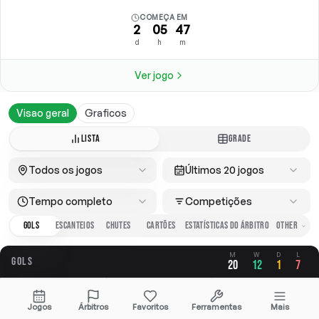
COMEÇA EM
2
05
47
d
h
m
Ver jogo
Visao geral
Graficos
LISTA
GRADE
Todos os jogos
Últimos 20 jogos
Tempo completo
Competições
GOLS
ESCANTEIOS
CHUTES
CARTÕES
ESTATÍSTICAS DO ÁRBITRO
M
W
D
L
GOLS
20
12
1
7
GERAL
A FAVOR
CONTRA
Jogos
Árbitros
Favoritos
Ferramentas
Mais
2.65
1.35
1.30