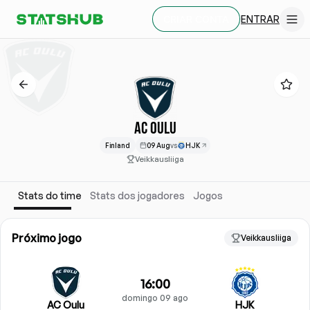
ENTRAR
CRIAR CONTA
AC OULU
Finland
09 Aug
vs
HJK
Veikkausliiga
Stats do time
Stats dos jogadores
Jogos
Próximo jogo
Veikkausliiga
16:00
domingo 09 ago
AC Oulu
HJK