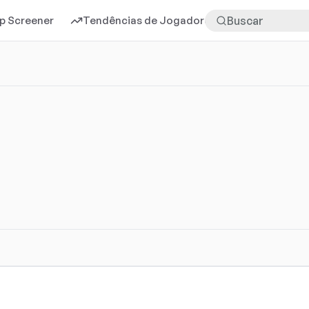
p Screener
Tendências de Jogadores
Mais