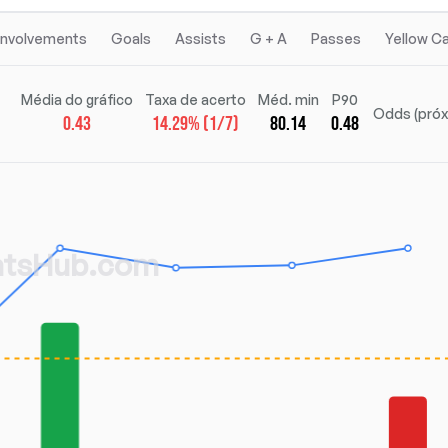
 Involvements
Goals
Assists
G + A
Passes
Yellow C
Média do gráfico
Taxa de acerto
Méd. min
P90
Odds (próx
0.43
14.29% (1/7)
80.14
0.48
Escalacao titular
Escalacao titular
atsHub.com