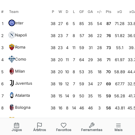
#
Team
P
W
D
L
GF
GA
+/-
Pts
xG
xG
Inter
1
38
27
6
5
85
35
54
87
71.28
33.
Napoli
2
38
23
7
8
57
36
22
76
51.82
36.
Roma
3
38
23
4
11
59
31
28
73
55.1
39.
Como
4
38
20
11
7
64
29
36
71
61.97
33.
Milan
5
38
20
10
8
53
35
18
70
58.89
44.
Juventus
6
38
19
12
7
59
34
27
69
67.77
32.
Atalanta
7
38
15
14
9
50
35
15
59
56.28
41.
Bologna
8
38
16
8
14
46
46
3
56
43.81
45.
Lazio
9
38
14
12
12
39
40
1
54
41.85
46.
Jogos
Árbitros
Favoritos
Ferramentas
Mais
Udinese
10
38
14
8
16
44
48
-3
50
42.41
52.