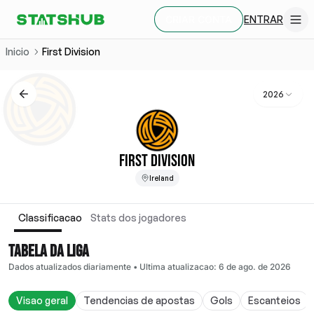
ENTRAR
CRIAR CONTA
Inicio
First Division
2026
FIRST DIVISION
Ireland
Classificacao
Stats dos jogadores
TABELA DA LIGA
Dados atualizados diariamente
•
Ultima atualizacao
:
6 de ago. de 2026
Visao geral
Tendencias de apostas
Gols
Escanteios