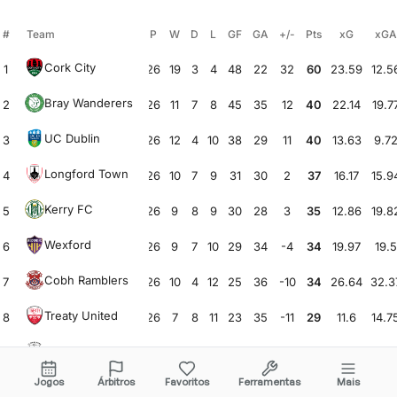
#
Team
P
W
D
L
GF
GA
+/-
Pts
xG
xGA
Cork City
1
26
19
3
4
48
22
32
60
23.59
12.5
Bray Wanderers
2
26
11
7
8
45
35
12
40
22.14
19.7
UC Dublin
3
26
12
4
10
38
29
11
40
13.63
9.7
Longford Town
4
26
10
7
9
31
30
2
37
16.17
15.9
Kerry FC
5
26
9
8
9
30
28
3
35
12.86
19.8
Wexford
6
26
9
7
10
29
34
-4
34
19.97
19.5
Cobh Ramblers
7
26
10
4
12
25
36
-10
34
26.64
32.3
Treaty United
8
26
7
8
11
23
35
-11
29
11.6
14.7
Athlone Town
9
26
7
7
12
23
29
-8
28
17.99
20.4
Jogos
Árbitros
Favoritos
Ferramentas
Mais
Finn Harps
10
26
5
7
14
18
46
-27
22
20.19
19.9