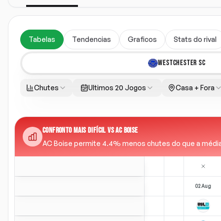
Tabelas
Tendencias
Graficos
Stats do rival
WESTCHESTER SC
Chutes
Ultimos 20 Jogos
Casa + Fora
CONFRONTO MAIS DIFÍCIL VS AC BOISE
AC Boise permite 4.4% menos chutes do que a média da
02 Aug