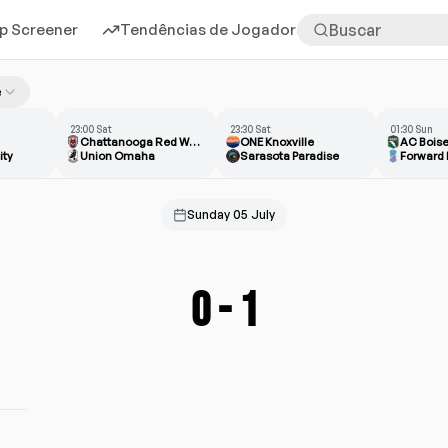
p Screener
Tendências de Jogadores
Mais
e
23:00 Sat
23:30 Sat
01:30 Sun
Chattanooga Red Wolves
ONE Knoxville
AC Bois
ity
Union Omaha
Sarasota Paradise
Forward
Sunday 05 July
0
-
1