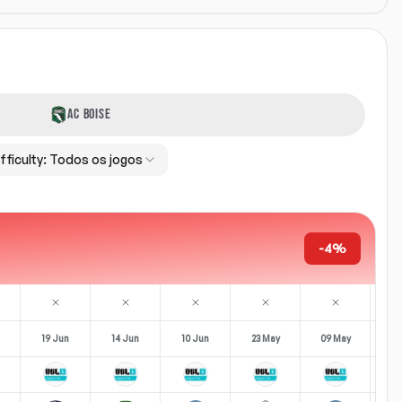
AC BOISE
fficulty:
Todos os jogos
-4%
19 Jun
14 Jun
10 Jun
23 May
09 May
01