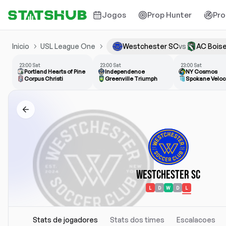
Jogos
Prop Hunter
Pro
Inicio
USL League One
Westchester SC
vs
AC Bois
23:00 Sat
23:00 Sat
23:00 Sat
Portland Hearts of Pine
Independence
NY Cosmos
Corpus Christi
Greenville Triumph
Spokane Veloc
Westchester SC
L
D
W
D
L
Stats de jogadores
Stats dos times
Escalacoes