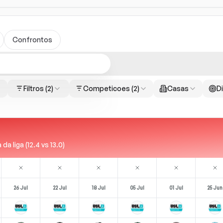
Confrontos
Filtros
(2)
Competicoes
(2)
Casas
Di
 liga (12.4 vs 13.0)
26 Jul
22 Jul
18 Jul
05 Jul
01 Jul
25 Jun